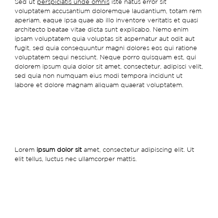
Sed ut
perspiciatis unde omnis
iste natus error sit
voluptatem accusantium doloremque laudantium, totam rem
aperiam, eaque ipsa quae ab illo inventore veritatis et quasi
architecto beatae vitae dicta sunt explicabo. Nemo enim
ipsam voluptatem quia voluptas sit aspernatur aut odit aut
fugit, sed quia consequuntur magni dolores eos qui ratione
voluptatem sequi nesciunt. Neque porro quisquam est, qui
dolorem ipsum quia dolor sit amet, consectetur, adipisci velit,
sed quia non numquam eius modi tempora incidunt ut
labore et dolore magnam aliquam quaerat voluptatem.
Lorem
ipsum dolor sit
amet, consectetur adipiscing elit. Ut
elit tellus, luctus nec ullamcorper mattis.