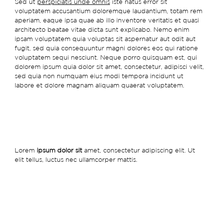
Sed ut
perspiciatis unde omnis
iste natus error sit
voluptatem accusantium doloremque laudantium, totam rem
aperiam, eaque ipsa quae ab illo inventore veritatis et quasi
architecto beatae vitae dicta sunt explicabo. Nemo enim
ipsam voluptatem quia voluptas sit aspernatur aut odit aut
fugit, sed quia consequuntur magni dolores eos qui ratione
voluptatem sequi nesciunt. Neque porro quisquam est, qui
dolorem ipsum quia dolor sit amet, consectetur, adipisci velit,
sed quia non numquam eius modi tempora incidunt ut
labore et dolore magnam aliquam quaerat voluptatem.
Lorem
ipsum dolor sit
amet, consectetur adipiscing elit. Ut
elit tellus, luctus nec ullamcorper mattis.